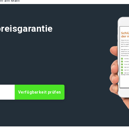
im am Main
reisgarantie
t
Verfügbarkeit prüfen