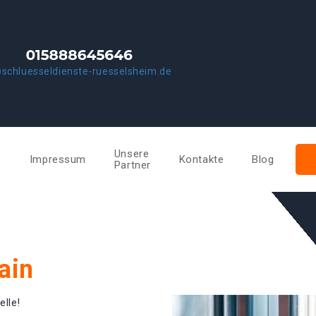
schluesseldienste-ruesselsheim.de
Unsere
e
Impressum
Kontakte
Blog
Partner
ain
elle!