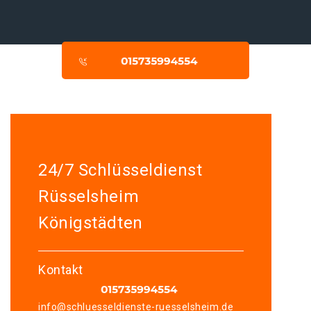
24/7 Schlüsseldienst
Rüsselsheim
Königstädten
Kontakt
info@schluesseldienste-ruesselsheim.de